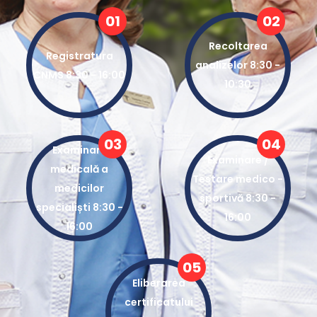
01
02
Recoltarea
Registratura
analizelor 8:30 -
CNMS 8:30 - 16:00
10:30
03
04
Examinare
Examinare /
medicală a
Testare medico -
medicilor
sportivă 8:30 -
specialiști 8:30 -
16:00
16:00
05
Eliberarea
certificatului