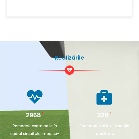
Realizările
+
+
4523
499
Persoane examinate în
Persoane tratate în secția
cadrul circuitului medico-
reabilitare