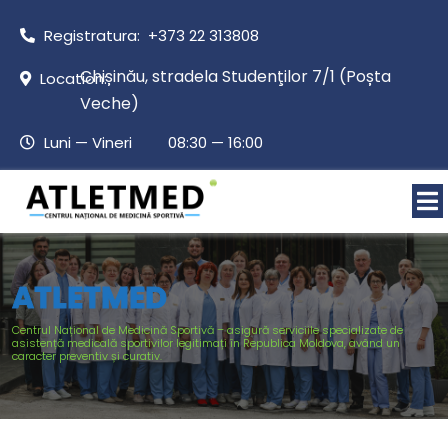
Registratura: +373 22 313808
Chișinău, stradela Studenţilor 7/1 (Poșta
Location:
Veche)
Luni — Vineri 08:30 — 16:00
ATLETMED
Centrul Național de Medicină Sportivă – asigură serviciile specializate de
asistență medicală sportivilor legitimați în Republica Moldova, având un
caracter preventiv și curativ.