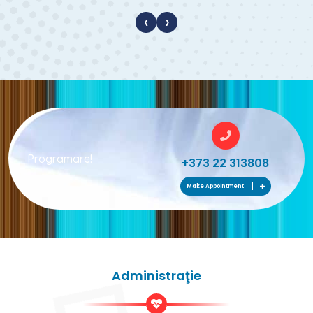
‹
›
Programare!
+373 22 313808
Make Appointment
Administraţie