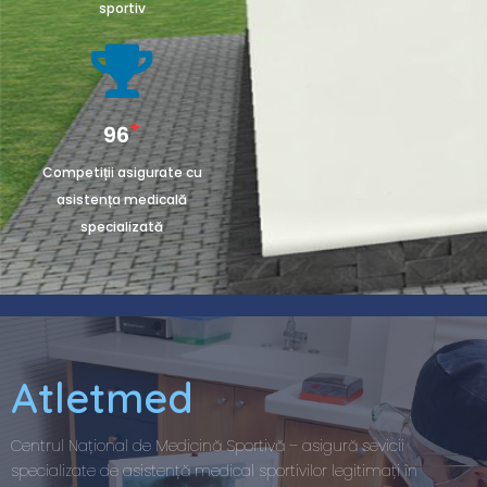
sportiv
+
146
Competiții asigurate cu
asistența medicală
specializată
Atletmed
Centrul Național de Medicină Sportivă – asigură sevicii
specializate de asistență medical sportivilor legitimați în