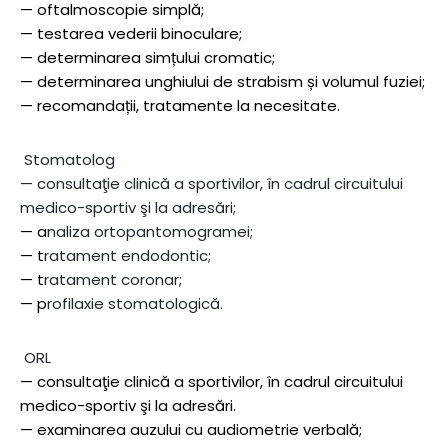
— oftalmoscopie simplă;
— testarea vederii binoculare;
— determinarea simțului cromatic;
— determinarea unghiului de strabism și volumul fuziei;
— recomandații, tratamente la necesitate.
Stomatolog
— consultaţie clinică a sportivilor, în cadrul circuitului
medico-sportiv şi la adresări;
— a
naliza ortopantomogramei;
— t
ratament endodontic;
— t
ratament coronar;
— p
rofilaxie stomatologică.
ORL
— consultaţie clinică a sportivilor, în cadrul circuitului
medico-sportiv şi la adresări.
— examinarea auzului cu audiometrie verbală;