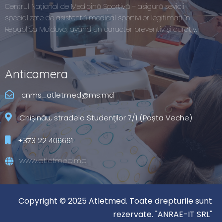
Centrul Național de Medicină Sportivă – asigură sevicii
specializate de asistență medical sportivilor legitimați în
Republica Moldova, având un caracter preventiv și curativ.
Anticamera
cnms_atletmed@ms.md
Chișinău, stradela Studenţilor 7/1 (Poșta Veche)
+373 22 406661
www.atletmed.md
Copyright © 2025 Atletmed. Toate drepturile sunt
rezervate. "ANRAE-IT SRL"