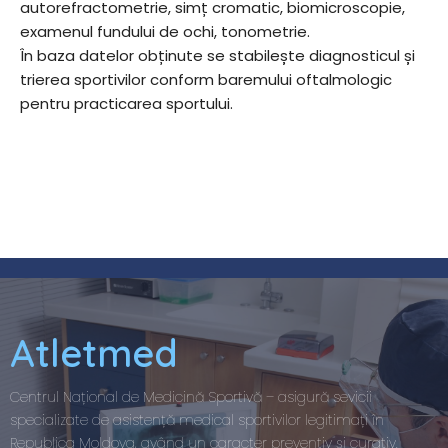
autorefractometrie, simț cromatic, biomicroscopie,
examenul fundului de ochi, tonometrie.
În baza datelor obținute se stabilește diagnosticul
ș
i
trierea sportivilor conform baremului oftalmologic
pentru practicarea sportului.
Atletmed
Centrul Național de Medicină Sportivă – asigură sevicii
specializate de asistență medical sportivilor legitimați în
Republica Moldova, având un caracter preventiv și curativ.